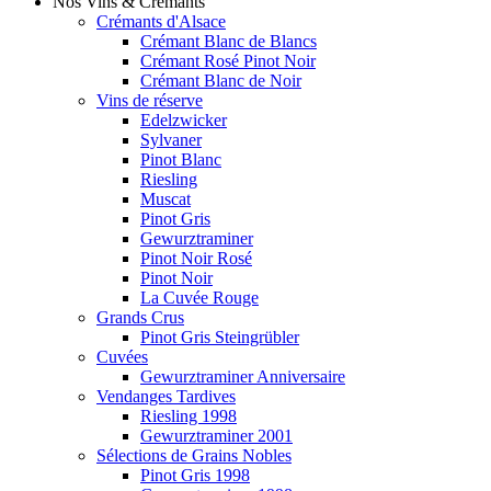
Nos Vins & Crémants
Crémants d'Alsace
Crémant Blanc de Blancs
Crémant Rosé Pinot Noir
Crémant Blanc de Noir
Vins de réserve
Edelzwicker
Sylvaner
Pinot Blanc
Riesling
Muscat
Pinot Gris
Gewurztraminer
Pinot Noir Rosé
Pinot Noir
La Cuvée Rouge
Grands Crus
Pinot Gris Steingrübler
Cuvées
Gewurztraminer Anniversaire
Vendanges Tardives
Riesling 1998
Gewurztraminer 2001
Sélections de Grains Nobles
Pinot Gris 1998