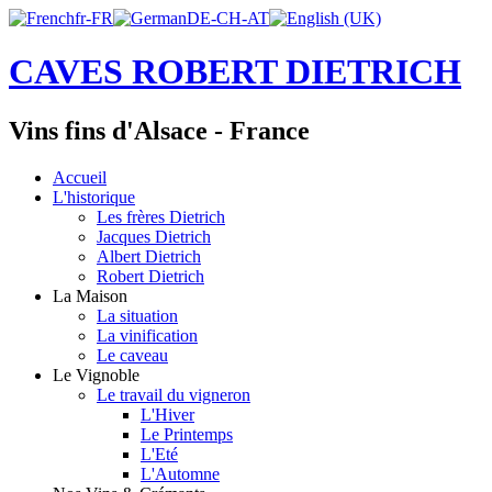
CAVES ROBERT DIETRICH
Vins fins d'Alsace - France
Accueil
L'historique
Les frères Dietrich
Jacques Dietrich
Albert Dietrich
Robert Dietrich
La Maison
La situation
La vinification
Le caveau
Le Vignoble
Le travail du vigneron
L'Hiver
Le Printemps
L'Eté
L'Automne