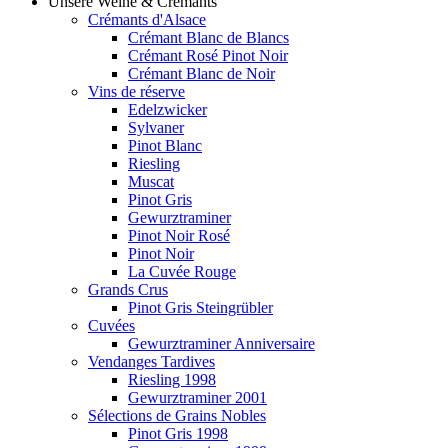
Unsere Weine & Crémants
Crémants d'Alsace
Crémant Blanc de Blancs
Crémant Rosé Pinot Noir
Crémant Blanc de Noir
Vins de réserve
Edelzwicker
Sylvaner
Pinot Blanc
Riesling
Muscat
Pinot Gris
Gewurztraminer
Pinot Noir Rosé
Pinot Noir
La Cuvée Rouge
Grands Crus
Pinot Gris Steingrübler
Cuvées
Gewurztraminer Anniversaire
Vendanges Tardives
Riesling 1998
Gewurztraminer 2001
Sélections de Grains Nobles
Pinot Gris 1998