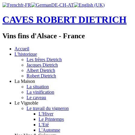
CAVES ROBERT DIETRICH
Vins fins d'Alsace - France
Accueil
L'historique
Les frères Dietrich
Jacques Dietrich
Albert Dietrich
Robert Dietrich
La Maison
La situation
La vinification
Le caveau
Le Vignoble
Le travail du vigneron
L'Hiver
Le Printemps
L'Eté
L'Automne