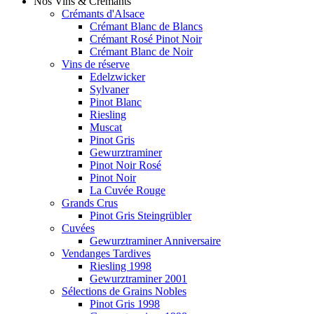
Nos Vins & Crémants
Crémants d'Alsace
Crémant Blanc de Blancs
Crémant Rosé Pinot Noir
Crémant Blanc de Noir
Vins de réserve
Edelzwicker
Sylvaner
Pinot Blanc
Riesling
Muscat
Pinot Gris
Gewurztraminer
Pinot Noir Rosé
Pinot Noir
La Cuvée Rouge
Grands Crus
Pinot Gris Steingrübler
Cuvées
Gewurztraminer Anniversaire
Vendanges Tardives
Riesling 1998
Gewurztraminer 2001
Sélections de Grains Nobles
Pinot Gris 1998