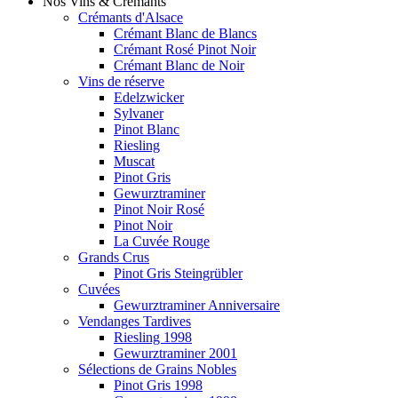
Nos Vins & Crémants
Crémants d'Alsace
Crémant Blanc de Blancs
Crémant Rosé Pinot Noir
Crémant Blanc de Noir
Vins de réserve
Edelzwicker
Sylvaner
Pinot Blanc
Riesling
Muscat
Pinot Gris
Gewurztraminer
Pinot Noir Rosé
Pinot Noir
La Cuvée Rouge
Grands Crus
Pinot Gris Steingrübler
Cuvées
Gewurztraminer Anniversaire
Vendanges Tardives
Riesling 1998
Gewurztraminer 2001
Sélections de Grains Nobles
Pinot Gris 1998