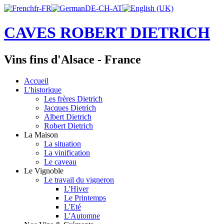
CAVES ROBERT DIETRICH
Vins fins d'Alsace - France
Accueil
L'historique
Les frères Dietrich
Jacques Dietrich
Albert Dietrich
Robert Dietrich
La Maison
La situation
La vinification
Le caveau
Le Vignoble
Le travail du vigneron
L'Hiver
Le Printemps
L'Eté
L'Automne