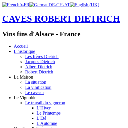
CAVES ROBERT DIETRICH
Vins fins d'Alsace - France
Accueil
L'historique
Les frères Dietrich
Jacques Dietrich
Albert Dietrich
Robert Dietrich
La Maison
La situation
La vinification
Le caveau
Le Vignoble
Le travail du vigneron
L'Hiver
Le Printemps
L'Eté
L'Automne