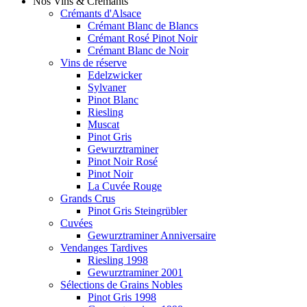
Nos Vins & Crémants
Crémants d'Alsace
Crémant Blanc de Blancs
Crémant Rosé Pinot Noir
Crémant Blanc de Noir
Vins de réserve
Edelzwicker
Sylvaner
Pinot Blanc
Riesling
Muscat
Pinot Gris
Gewurztraminer
Pinot Noir Rosé
Pinot Noir
La Cuvée Rouge
Grands Crus
Pinot Gris Steingrübler
Cuvées
Gewurztraminer Anniversaire
Vendanges Tardives
Riesling 1998
Gewurztraminer 2001
Sélections de Grains Nobles
Pinot Gris 1998