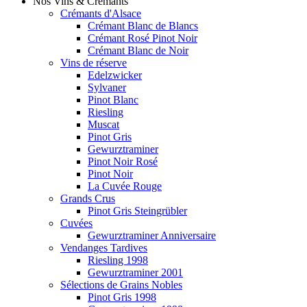
Nos Vins & Crémants
Crémants d'Alsace
Crémant Blanc de Blancs
Crémant Rosé Pinot Noir
Crémant Blanc de Noir
Vins de réserve
Edelzwicker
Sylvaner
Pinot Blanc
Riesling
Muscat
Pinot Gris
Gewurztraminer
Pinot Noir Rosé
Pinot Noir
La Cuvée Rouge
Grands Crus
Pinot Gris Steingrübler
Cuvées
Gewurztraminer Anniversaire
Vendanges Tardives
Riesling 1998
Gewurztraminer 2001
Sélections de Grains Nobles
Pinot Gris 1998