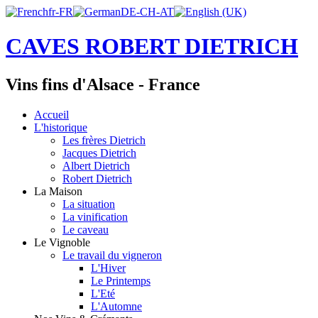
CAVES ROBERT DIETRICH
Vins fins d'Alsace - France
Accueil
L'historique
Les frères Dietrich
Jacques Dietrich
Albert Dietrich
Robert Dietrich
La Maison
La situation
La vinification
Le caveau
Le Vignoble
Le travail du vigneron
L'Hiver
Le Printemps
L'Eté
L'Automne