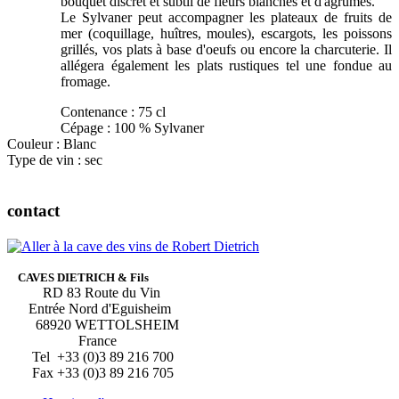
bouquet discret et subtil de fleurs blanches et d'agrumes.
Le Sylvaner peut accompagner les plateaux de fruits de
mer (coquillage, huîtres, moules), escargots, les poissons
grillés, vos plats à base d'oeufs ou encore la charcuterie. Il
allégera également les plats rustiques tel une fondue au
fromage.
Contenance : 75 cl
Cépage : 100 % Sylvaner
Couleur : Blanc
Type de vin : sec
contact
CAVES DIETRICH & Fils
RD 83 Route du Vin
Entrée Nord d'Eguisheim
68920 WETTOLSHEIM
France
Tel +33 (0)3 89 216 700
Fax +33 (0)3 89 216 705