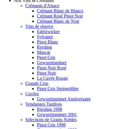
Nos Vins & Crémants
Crémants d'Alsace
Crémant Blanc de Blancs
Crémant Rosé Pinot Noir
Crémant Blanc de Noir
Vins de réserve
Edelzwicker
Sylvaner
Pinot Blanc
Riesling
Muscat
Pinot Gris
Gewurztraminer
Pinot Noir Rosé
Pinot Noir
La Cuvée Rouge
Grands Crus
Pinot Gris Steingrübler
Cuvées
Gewurztraminer Anniversaire
Vendanges Tardives
Riesling 1998
Gewurztraminer 2001
Sélections de Grains Nobles
Pinot Gris 1998