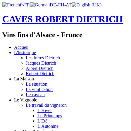
CAVES ROBERT DIETRICH
Vins fins d'Alsace - France
Accueil
L'historique
Les frères Dietrich
Jacques Dietrich
Albert Dietrich
Robert Dietrich
La Maison
La situation
La vinification
Le caveau
Le Vignoble
Le travail du vigneron
L'Hiver
Le Printemps
L'Eté
L'Automne