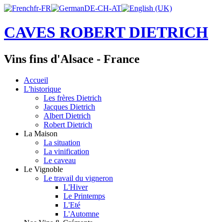
CAVES ROBERT DIETRICH
Vins fins d'Alsace - France
Accueil
L'historique
Les frères Dietrich
Jacques Dietrich
Albert Dietrich
Robert Dietrich
La Maison
La situation
La vinification
Le caveau
Le Vignoble
Le travail du vigneron
L'Hiver
Le Printemps
L'Eté
L'Automne