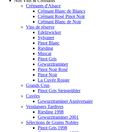
Nos Vins & Crémants
Crémants d'Alsace
Crémant Blanc de Blancs
Crémant Rosé Pinot Noir
Crémant Blanc de Noir
Vins de réserve
Edelzwicker
Sylvaner
Pinot Blanc
Riesling
Muscat
Pinot Gris
Gewurztraminer
Pinot Noir Rosé
Pinot Noir
La Cuvée Rouge
Grands Crus
Pinot Gris Steingrübler
Cuvées
Gewurztraminer Anniversaire
Vendanges Tardives
Riesling 1998
Gewurztraminer 2001
Sélections de Grains Nobles
Pinot Gris 1998