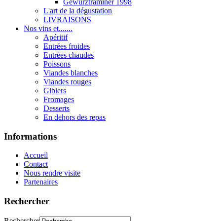
Gewurztraminer 1998
L'art de la dégustation
LIVRAISONS
Nos vins et.......
Apéritif
Entrées froides
Entrées chaudes
Poissons
Viandes blanches
Viandes rouges
Gibiers
Fromages
Desserts
En dehors des repas
Informations
Accueil
Contact
Nous rendre visite
Partenaires
Rechercher
Rechercher