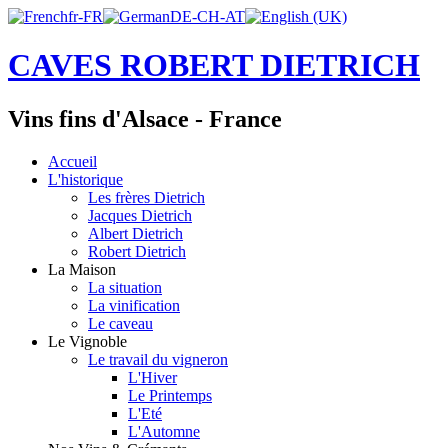
CAVES ROBERT DIETRICH
Vins fins d'Alsace - France
Accueil
L'historique
Les frères Dietrich
Jacques Dietrich
Albert Dietrich
Robert Dietrich
La Maison
La situation
La vinification
Le caveau
Le Vignoble
Le travail du vigneron
L'Hiver
Le Printemps
L'Eté
L'Automne