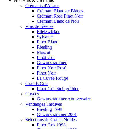
Nos Vins & Crémants
Crémants d'Alsace
Crémant Blanc de Blancs
Crémant Rosé Pinot Noir
Crémant Blanc de Noir
Vins de réserve
Edelzwicker
Sylvaner
Pinot Blanc
Riesling
Muscat
Pinot Gris
Gewurztraminer
Pinot Noir Rosé
Pinot Noir
La Cuvée Rouge
Grands Crus
Pinot Gris Steingrübler
Cuvées
Gewurztraminer Anniversaire
Vendanges Tardives
Riesling 1998
Gewurztraminer 2001
Sélections de Grains Nobles
Pinot Gris 1998