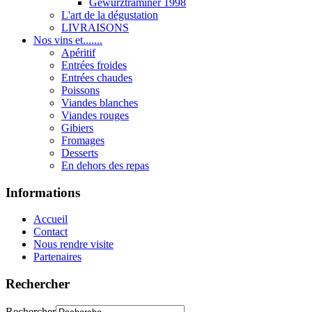
Gewurztraminer 1998
L'art de la dégustation
LIVRAISONS
Nos vins et.......
Apéritif
Entrées froides
Entrées chaudes
Poissons
Viandes blanches
Viandes rouges
Gibiers
Fromages
Desserts
En dehors des repas
Informations
Accueil
Contact
Nous rendre visite
Partenaires
Rechercher
Rechercher