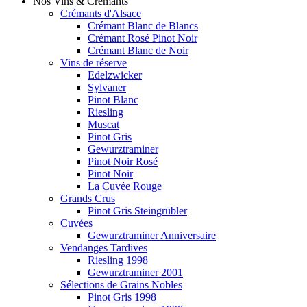
Nos Vins & Crémants
Crémants d'Alsace
Crémant Blanc de Blancs
Crémant Rosé Pinot Noir
Crémant Blanc de Noir
Vins de réserve
Edelzwicker
Sylvaner
Pinot Blanc
Riesling
Muscat
Pinot Gris
Gewurztraminer
Pinot Noir Rosé
Pinot Noir
La Cuvée Rouge
Grands Crus
Pinot Gris Steingrübler
Cuvées
Gewurztraminer Anniversaire
Vendanges Tardives
Riesling 1998
Gewurztraminer 2001
Sélections de Grains Nobles
Pinot Gris 1998