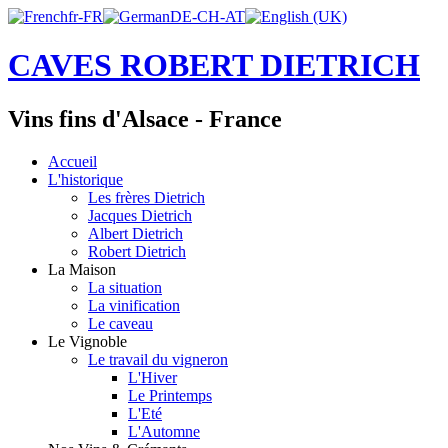
CAVES ROBERT DIETRICH
Vins fins d'Alsace - France
Accueil
L'historique
Les frères Dietrich
Jacques Dietrich
Albert Dietrich
Robert Dietrich
La Maison
La situation
La vinification
Le caveau
Le Vignoble
Le travail du vigneron
L'Hiver
Le Printemps
L'Eté
L'Automne