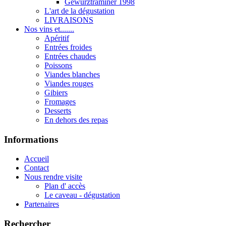
Gewurztraminer 1998
L'art de la dégustation
LIVRAISONS
Nos vins et.......
Apéritif
Entrées froides
Entrées chaudes
Poissons
Viandes blanches
Viandes rouges
Gibiers
Fromages
Desserts
En dehors des repas
Informations
Accueil
Contact
Nous rendre visite
Plan d' accès
Le caveau - dégustation
Partenaires
Rechercher