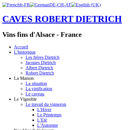
CAVES ROBERT DIETRICH
Vins fins d'Alsace - France
Accueil
L'historique
Les frères Dietrich
Jacques Dietrich
Albert Dietrich
Robert Dietrich
La Maison
La situation
La vinification
Le caveau
Le Vignoble
Le travail du vigneron
L'Hiver
Le Printemps
L'Eté
L'Automne