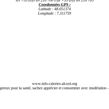
Tel +33 (0)3 89 216 700 Fax +33 (0)3 89 216 705
Coordonnées GPS :
Latitude : 48.051374
Longitude : 7.311759
www.info-calories-alcool.org
ngereux pour la santé, sachez apprécier et consommer avec modération 