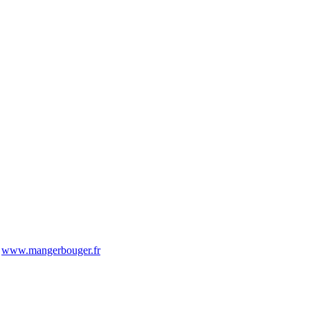
-
www.mangerbouger.fr