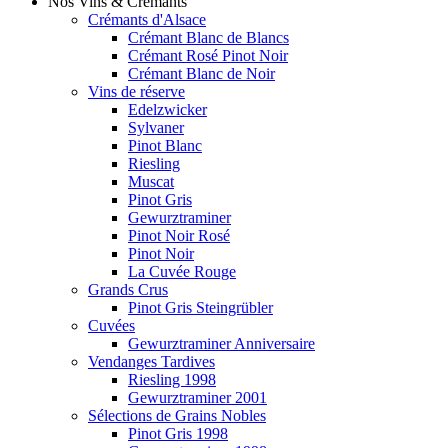
Nos Vins & Crémants
Crémants d'Alsace
Crémant Blanc de Blancs
Crémant Rosé Pinot Noir
Crémant Blanc de Noir
Vins de réserve
Edelzwicker
Sylvaner
Pinot Blanc
Riesling
Muscat
Pinot Gris
Gewurztraminer
Pinot Noir Rosé
Pinot Noir
La Cuvée Rouge
Grands Crus
Pinot Gris Steingrübler
Cuvées
Gewurztraminer Anniversaire
Vendanges Tardives
Riesling 1998
Gewurztraminer 2001
Sélections de Grains Nobles
Pinot Gris 1998