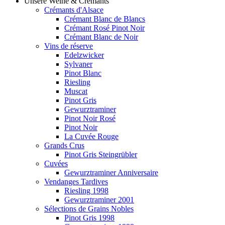
Unsere Weine & Crémants
Crémants d'Alsace
Crémant Blanc de Blancs
Crémant Rosé Pinot Noir
Crémant Blanc de Noir
Vins de réserve
Edelzwicker
Sylvaner
Pinot Blanc
Riesling
Muscat
Pinot Gris
Gewurztraminer
Pinot Noir Rosé
Pinot Noir
La Cuvée Rouge
Grands Crus
Pinot Gris Steingrübler
Cuvées
Gewurztraminer Anniversaire
Vendanges Tardives
Riesling 1998
Gewurztraminer 2001
Sélections de Grains Nobles
Pinot Gris 1998