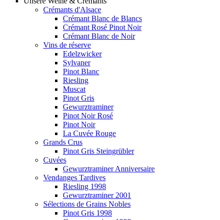
Unsere Weine & Crémants
Crémants d'Alsace
Crémant Blanc de Blancs
Crémant Rosé Pinot Noir
Crémant Blanc de Noir
Vins de réserve
Edelzwicker
Sylvaner
Pinot Blanc
Riesling
Muscat
Pinot Gris
Gewurztraminer
Pinot Noir Rosé
Pinot Noir
La Cuvée Rouge
Grands Crus
Pinot Gris Steingrübler
Cuvées
Gewurztraminer Anniversaire
Vendanges Tardives
Riesling 1998
Gewurztraminer 2001
Sélections de Grains Nobles
Pinot Gris 1998