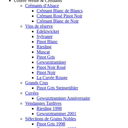
Unsere Weine & Crémants
Crémants d'Alsace
Crémant Blanc de Blancs
Crémant Rosé Pinot Noir
Crémant Blanc de Noir
Vins de réserve
Edelzwicker
Sylvaner
Pinot Blanc
Riesling
Muscat
Pinot Gris
Gewurztraminer
Pinot Noir Rosé
Pinot Noir
La Cuvée Rouge
Grands Crus
Pinot Gris Steingrübler
Cuvées
Gewurztraminer Anniversaire
Vendanges Tardives
Riesling 1998
Gewurztraminer 2001
Sélections de Grains Nobles
Pinot Gris 1998