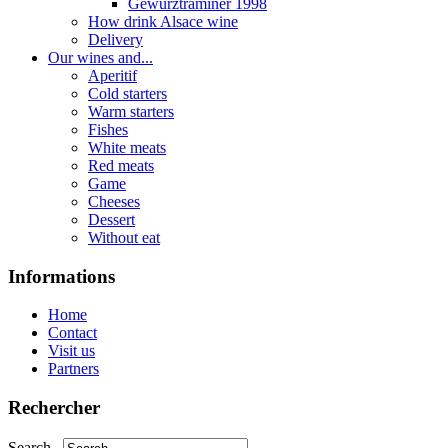
Gewurztraminer 1998
How drink Alsace wine
Delivery
Our wines and...
Aperitif
Cold starters
Warm starters
Fishes
White meats
Red meats
Game
Cheeses
Dessert
Without eat
Informations
Home
Contact
Visit us
Partners
Rechercher
Search...