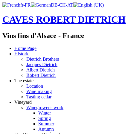
CAVES ROBERT DIETRICH
Vins fins d'Alsace - France
Home Page
Historic
Dietrich Brothers
Jacques Dietrich
Albert Dietrich
Robert Dietrich
The estate
Location
Wine-making
Tasting cellar
Vineyard
Winegrower's work
Winter
Spring
Summer
Autumn