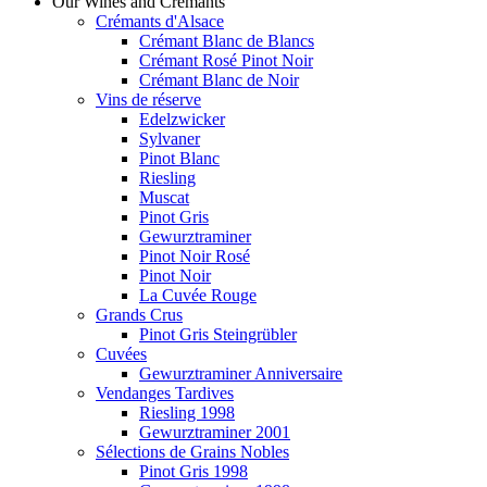
Our Wines and Crémants
Crémants d'Alsace
Crémant Blanc de Blancs
Crémant Rosé Pinot Noir
Crémant Blanc de Noir
Vins de réserve
Edelzwicker
Sylvaner
Pinot Blanc
Riesling
Muscat
Pinot Gris
Gewurztraminer
Pinot Noir Rosé
Pinot Noir
La Cuvée Rouge
Grands Crus
Pinot Gris Steingrübler
Cuvées
Gewurztraminer Anniversaire
Vendanges Tardives
Riesling 1998
Gewurztraminer 2001
Sélections de Grains Nobles
Pinot Gris 1998