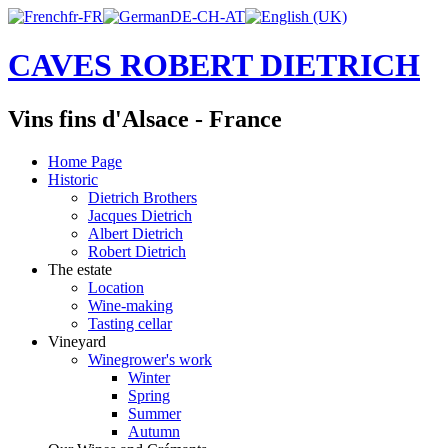
CAVES ROBERT DIETRICH
Vins fins d'Alsace - France
Home Page
Historic
Dietrich Brothers
Jacques Dietrich
Albert Dietrich
Robert Dietrich
The estate
Location
Wine-making
Tasting cellar
Vineyard
Winegrower's work
Winter
Spring
Summer
Autumn