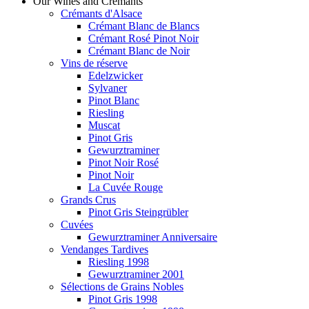
Our Wines and Crémants
Crémants d'Alsace
Crémant Blanc de Blancs
Crémant Rosé Pinot Noir
Crémant Blanc de Noir
Vins de réserve
Edelzwicker
Sylvaner
Pinot Blanc
Riesling
Muscat
Pinot Gris
Gewurztraminer
Pinot Noir Rosé
Pinot Noir
La Cuvée Rouge
Grands Crus
Pinot Gris Steingrübler
Cuvées
Gewurztraminer Anniversaire
Vendanges Tardives
Riesling 1998
Gewurztraminer 2001
Sélections de Grains Nobles
Pinot Gris 1998