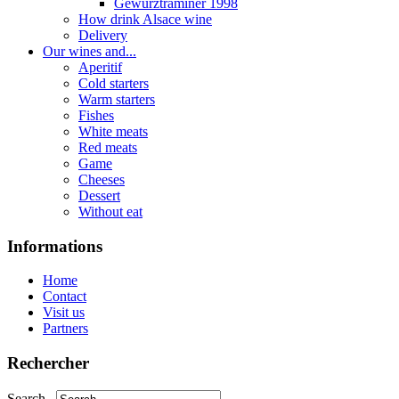
Gewurztraminer 1998
How drink Alsace wine
Delivery
Our wines and...
Aperitif
Cold starters
Warm starters
Fishes
White meats
Red meats
Game
Cheeses
Dessert
Without eat
Informations
Home
Contact
Visit us
Partners
Rechercher
Search...